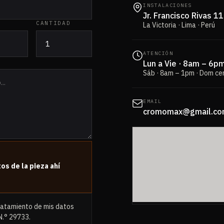
INSTALACIONES
Jr. Francisco Rivas 1
CANTIDAD
La Victoria · Lima · Perú
ATENCIÓN
Lun a Vie · 8am – 6p
Sáb · 8am – 1pm · Dom ce
EMAIL
cromomax@gmail.c
os de la pieza ahí
tratamiento de mis datos
N.° 29733.