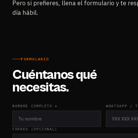
Pero si prefieres, llena el formulario y te 
día hábil.
FORMULARIO
Cuéntanos qué
necesitas.
NOMBRE COMPLETO *
WHATSAPP / T
CORREO (OPCIONAL)